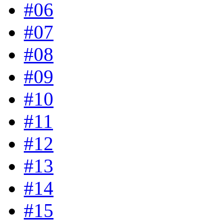
#06
#07
#08
#09
#10
#11
#12
#13
#14
#15