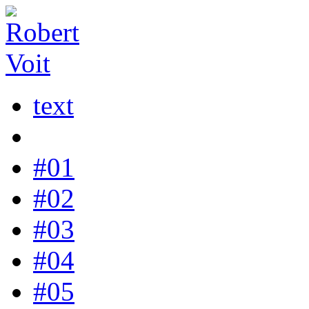
text
#01
#02
#03
#04
#05