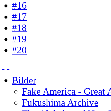
#16
#17
#18
#19
#20
Bilder
Fake America - Great 
Fukushima Archive